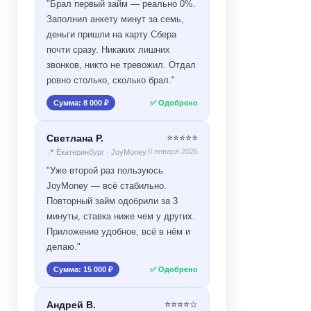
"Брал первый займ — реально 0%.
Заполнил анкету минут за семь,
деньги пришли на карту Сбера
почти сразу. Никаких лишних
звонков, никто не тревожил. Отдал
ровно столько, сколько брал."
Сумма: 8 000 ₽
✅ Одобрено
Светлана Р.
⭐⭐⭐⭐⭐
8 января 2026
📍 Екатеринбург · JoyMoney
"Уже второй раз пользуюсь
JoyMoney — всё стабильно.
Повторный займ одобрили за 3
минуты, ставка ниже чем у других.
Приложение удобное, всё в нём и
делаю."
Сумма: 15 000 ₽
✅ Одобрено
Андрей В.
⭐⭐⭐⭐☆